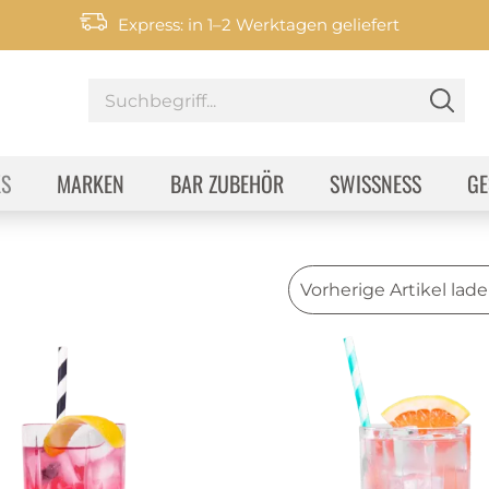
Express: in 1–2 Werktagen geliefert
KS
MARKEN
BAR ZUBEHÖR
SWISSNESS
GE
Vorherige Artikel lad