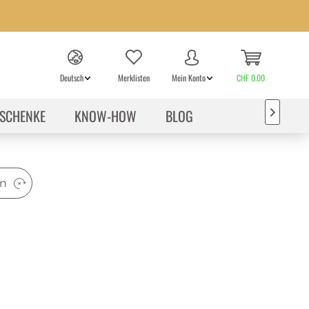
Deutsch
Merklisten
Mein Konto
CHF 0.00
SCHENKE
KNOW-HOW
BLOG

en