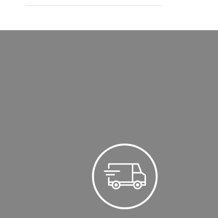
Kräuterlikör
Landtwing
Likör
Portwein rot
Portwein weiss
Prosecco
Rum
Tequila
Triple Sec
Vodka
Vodka Likör
Wermut
Williams