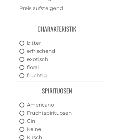
Preis aufsteigend
CHARAKTERISTIK
bitter
erfrischend
exotisch
floral
fruchtig
herbal
SPIRITUOSEN
puristisch
sauer
Americano
scharf
Fruchtspirituosen
spritzig
Gin
süss
Keine
trocken
Kirsch