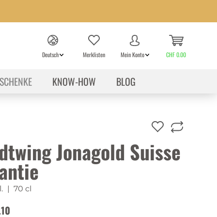
Deutsch
Merklisten
Mein Konto
CHF 0.00
SCHENKE
KNOW-HOW
BLOG
dtwing Jonagold Suisse
antie
.
| 70 cl
.10