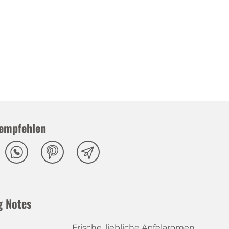
empfehlen
g Notes
Frische, liebliche Apfelaromen