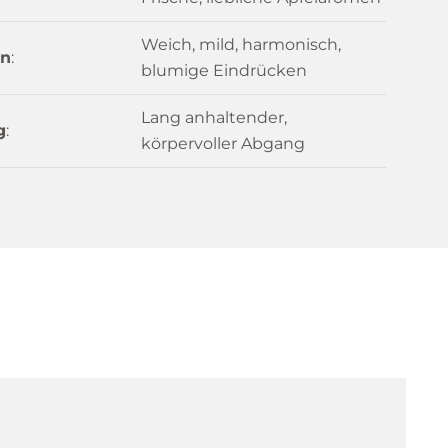
Weich, mild, harmonisch,
n
:
blumige Eindrücken
Lang anhaltender,
g
:
körpervoller Abgang