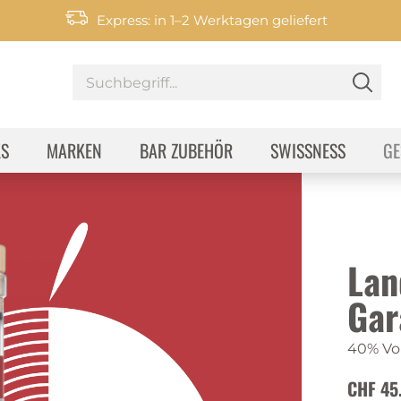
Express: in 1–2 Werktagen geliefert
KS
MARKEN
BAR ZUBEHÖR
SWISSNESS
GE
Lan
Gar
40% Vol
CHF 45