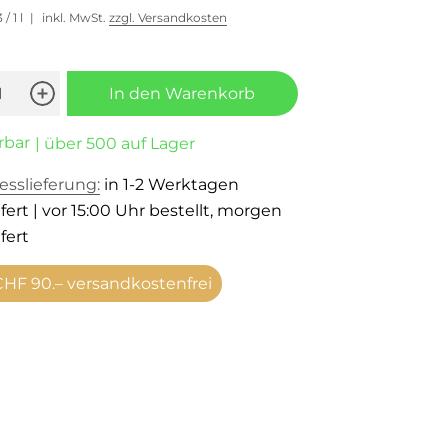
3
/ 1 l
inkl. MwSt.
zzgl. Versandkosten
In den Warenkorb
rbar
| über 500 auf Lager
esslieferung:
in 1-2 Werktagen
fert | vor 15:00 Uhr bestellt, morgen
fert
HF 90.– versandkostenfrei