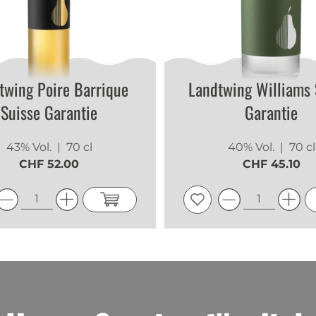
jJQaBOcg
|
14.07.2026
1
1-1; waitfor delay '0:0:15' --
twing Poire Barrique
Landtwing Williams 
jJQaBOcg
|
14.07.2026
Suisse Garantie
Garantie
1
1*if(now()=sysdate(),sleep(15),0)
43% Vol.
| 70 cl
40% Vol.
| 70 cl
CHF 52.00
CHF 45.10
jJQaBOcg
|
14.07.2026
1
1
jJQaBOcg
|
14.07.2026
1