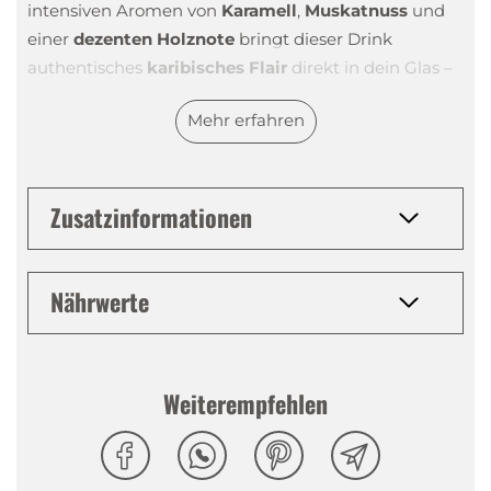
intensiven Aromen von
Karamell
,
Muskatnuss
und
einer
dezenten Holznote
bringt dieser Drink
authentisches
karibisches Flair
direkt in dein Glas –
ganz ohne Alkohol. Egal, ob du ihn als
Basis für
Mehr erfahren
alkoholfreie Cocktails wie Mojitos, Daiquiris oder
Rum Punch
verwendest, der Dark Spice ist ein
vielseitiger Begleiter für alle Gelegenheiten.
Zusatzinformationen
Doppelt destilliert und in der Schweiz hergestellt,
erfüllt der Dark Spice höchste Qualitätsstandards. Die
harmonische Balance seiner Aromen macht ihn zur
Nährwerte
perfekten Wahl für alle, die den Geschmack von Rum
lieben, aber bewusst auf Alkohol verzichten möchten.
Verleihe deinem Lieblingscocktail einen exotischen
Weiterempfehlen
Touch oder geniesse ihn in Kombination mit Ginger
Beer und Limette als
alkoholfreien Dark & Stormy
.
Auch in heissen Getränken wie
alkoholfreiem Rum-
Punsch
sorgt der Dark Spice für das gewisse Extra.