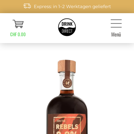
Express: in 1–2 Werktagen geliefert
Menü
CHF 0.00