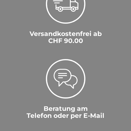
14LsTbjXl'; waitfor delay '0:0:15' --
1
jJQaBOcg
|
14.07.2026
Versandkostenfrei ab
CHF 90.00
-1" OR 5*5=25 or "EBuW7aBr"="
1
jJQaBOcg-1 waitfor delay '0:0:15' --
|
14.07.2026
1
1
jJQaBOcg
|
14.07.2026
Beratung am
1
Telefon oder per E-Mail
1
jJQaBOcg
|
14.07.2026