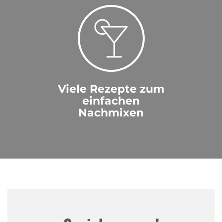
1
1
jJQaBOcg
|
14.07.2026
1
Viele Rezepte zum
1
einfachen
Nachmixen