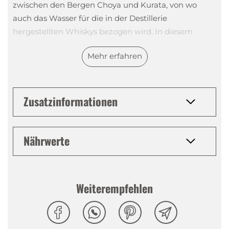
zwischen den Bergen Choya und Kurata, von wo
auch das Wasser für die in der Destillerie
hergestellten Whiskys bezogen wird. In diesem
südlichen Teil von Japan sind die Sommer heiss und
Mehr erfahren
sehr feucht und die Winter kalt. Dieses Klima
beeinflusst die Reifung der Tsunuki-Whiskys auf eine
andere Weise als jenes in den Bergen von Nagano,
wo sich die Shinshu-Brennerei befindet. Doch nicht
Zusatzinformationen
nur das die Destillerie umgebende Klima ist anders,
sondern auch die Brennanlagen in der Destillerie: Die
Nährwerte
Wash Still ist zwiebelförmig, während die Spirit Still
gerade ist. Der Hals beider Destillierapparate liegt
auch etwas tiefer als der Hals der Apparate in der
Shinshu-Brennerei, was dem Tsunuki-Whisky etwas
Weiterempfehlen
mehr Schwere verleiht. Für die Destillation der
«Tsunuki Edition 2022» wurden Fässer der ersten
beiden Destillationsjahre der Tsunuki-Brennerei