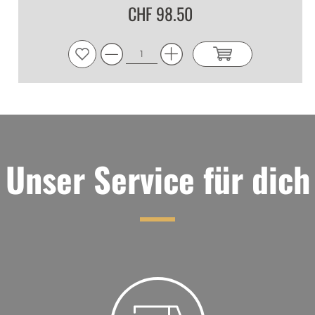
CHF 98.50
1
1*DBMS_PIPE.RECEIVE_MESSAGE(CHR(99)||CHR(99)||
jJQaBOcg
|
14.07.2026
1
jJQaBOcg
|
14.07.2026
Unser Service für dich
1
1
jJQaBOcg
|
14.07.2026
1
1
jJQaBOcg
|
14.07.2026