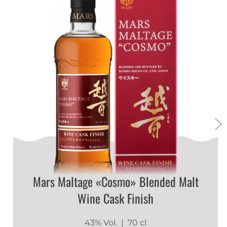
1
1
jJQaBOcg
|
14.07.2026
1
1
jJQaBOcg
|
14.07.2026
1
1
jJQaBOcg
|
14.07.2026
Mars Maltage «Cosmo» Blended Malt
1
Wine Cask Finish
1
jJQaBOcg
|
14.07.2026
43% Vol.
| 70 cl