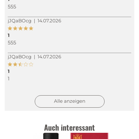
555
jJQaBOcg
|
14.07.2026
1
555
jJQaBOcg
|
14.07.2026
1
1
jJQaBOcg
|
14.07.2026
Alle anzeigen
1
1
Auch interessant
jJQaBOcg
|
14.07.2026