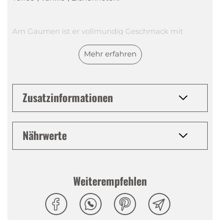
Am Gaumen ist er vollmundig Geschmack mit
Aromen von Honig, Sahnetoffee, dunkle Schokolade,
Mehr erfahren
Kaffee.
Das harmonische Finish beinhaltet süssliche Vanille,
Zusatzinformationen
und ein langer, würziger Abgang.
Nährwerte
Tasting Notes
Nase
:
Sanfte süssliche Würze, Toffee, Vanille,
Eichennoten.
Weiterempfehlen
Gaumen
:
Vollmundiger Geschmack mit Aromen
Honig, Sahnetoffee, dunkle Schokolade, Kaffee.
Abgang
:
Süssliches Vanille, harmonisch und mit