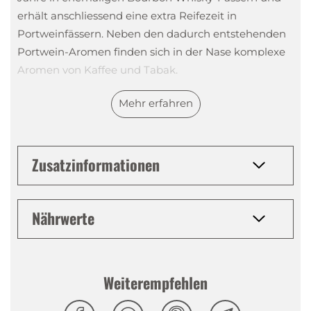
erhält anschliessend eine extra Reifezeit in
Portweinfässern. Neben den dadurch entstehenden
Portwein-Aromen finden sich in der Nase komplexe
Aromen von Kaffee und Tabak.
Mehr erfahren
Feine Noten von Haselnuss, Zimt und Holz
dominieren in diesem Rum den Geschmack und
wird durch ein langanhaltendes Finish mit
Zusatzinformationen
Pfeffernoten ergänzt.
Nährwerte
Tasting Notes
Nase
:
Noten von Kaffee, Tabak und Portwein
Gaumen
:
Aromen von Haselnuss, Zimt und Holz
Weiterempfehlen
Abgang
:
Langanhaltendes Finish mit Pfeffernoten