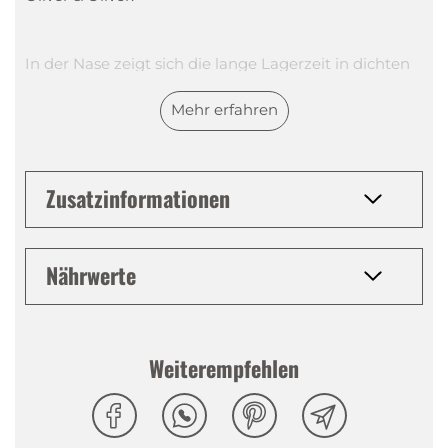
In der Nase zeigt sich die lange Lagerzeit in dichten
und komplexen Noten von Toffee, Schokolade, süsser
Mehr erfahren
Vanille, Kaffee, Kakao.
Im Geschmack geschmeidig, beinhaltet der
Zusatzinformationen
komplexe Körper dieses Rums Honigsüsse, Kakao,
Toffee, Kaffee, Röst- und Eichenaromen.
Nährwerte
Das Lange, weiche, runde und süsslich-würzige
Finish runden das Geschmacksbild des 25 A.S. ab.
Weiterempfehlen
Tasting Notes