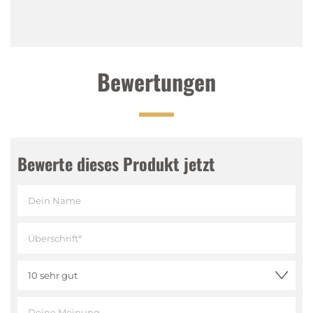
Nase
:
Dichte und komplexe Noten von Toffe,
Vanillesüsse, Schokolade, Vanille, Kaffee, Kakao
Gaumen
:
Geschmeidiger, komplexer Körper,
Honigsüsse, Kakao, Toffee, Kaffee, Röst- und
Bewertungen
Eichenaromen
Abgang
:
Lang, weich, rund und süsslich-würzig
Bewerte dieses Produkt jetzt