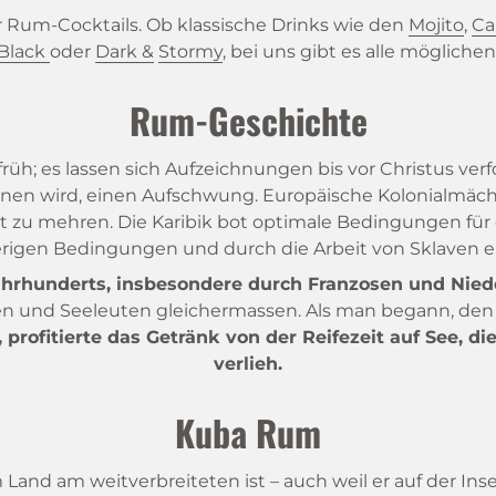
r Rum-Cocktails. Ob klassische Drinks wie den
Mojito
,
Ca
Black
oder
Dark
&
Stormy
, bei uns gibt es alle mögliche
Rum-Geschichte
h; es lassen sich Aufzeichnungen bis vor Christus verfo
n wird, einen Aufschwung. Europäische Kolonialmächt
 zu mehren. Die Karibik bot optimale Bedingungen für
rigen Bedingungen und durch die Arbeit von Sklaven er
hrhunderts, insbesondere durch Franzosen und Nieder
aven und Seeleuten gleichermassen. Als man begann, den
, profitierte das Getränk von der Reifezeit auf See
verlieh.
Kuba
Rum
m Land am weitverbreiteten ist – auch weil er auf der I