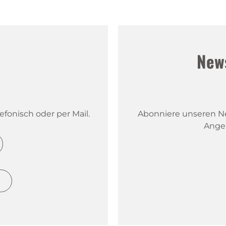
!
New
fonisch oder per Mail.
Abonniere unseren New
Ange
h