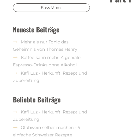
EasyMixer
Neueste Beiträge
Mehr als nur Tonic das
Geheimnis von Thomas Henry
Kaffee kann mehr: 4 geniale
Espresso-Drinks ohne Alkohol
Kafi Luz - Herkunft, Rezept und
Zubereitung
Beliebte Beiträge
Kafi Luz - Herkunft, Rezept und
Zubereitung
Glühwein selber machen - 5
einfache Schweizer Rezepte