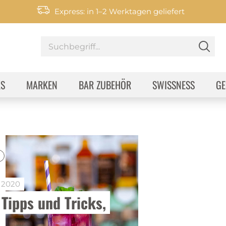
Express: in 1–2 Werktagen geliefert
KS
MARKEN
BAR ZUBEHÖR
SWISSNESS
GE
 2020
 Tipps und Tricks, 