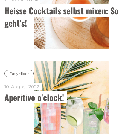
Heisse Cocktails selbst mixen: So 
geht's!
EasyMixer
10. August 2022
Aperitivo o'clock!