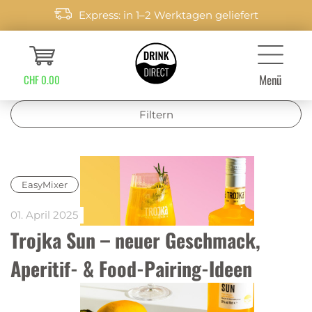
Express: in 1–2 Werktagen geliefert
Menü
CHF 0.00
Filtern
EasyMixer
01. April 2025
Trojka Sun – neuer Geschmack, 
Aperitif- & Food-Pairing-Ideen