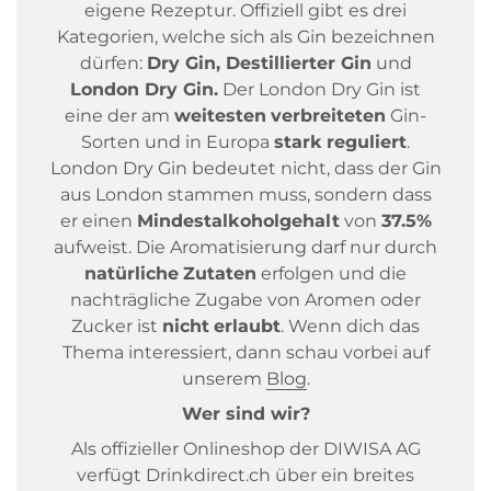
eigene Rezeptur. Offiziell gibt es drei
Kategorien, welche sich als Gin bezeichnen
dürfen:
Dry Gin, Destillierter Gin
und
London Dry Gin.
Der London Dry Gin ist
eine der am
weitesten
verbreiteten
Gin-
Sorten und in Europa
stark
reguliert
.
London Dry Gin bedeutet nicht, dass der Gin
aus London stammen muss, sondern dass
er einen
Mindestalkoholgehalt
von
37.5%
aufweist. Die Aromatisierung darf nur durch
natürliche
Zutaten
erfolgen und die
nachträgliche Zugabe von Aromen oder
Zucker ist
nicht
erlaubt
. Wenn dich das
Thema interessiert, dann schau vorbei auf
unserem
Blog
.
Wer sind wir?
Als offizieller Onlineshop der DIWISA AG
verfügt Drinkdirect.ch über ein breites