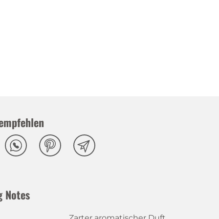
empfehlen
g Notes
Zarter aromatischer Duft