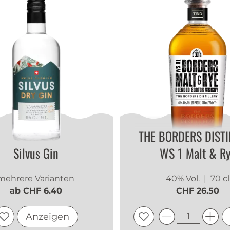
jJQaBOcg
|
14.07.2026
1
1
jJQaBOcg
|
14.07.2026
1
1
THE BORDERS DISTI
jJQaBOcg
|
14.07.2026
Silvus Gin
WS 1 Malt & R
1
1
mehrere Varianten
40% Vol.
| 70 cl
ab CHF 6.40
CHF 26.50
jJQaBOcg
|
14.07.2026
Anzeigen
1