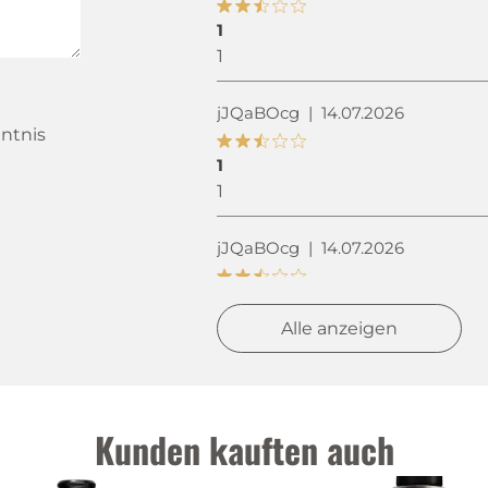
1
1
jJQaBOcg
|
14.07.2026
ntnis
1
1
jJQaBOcg
|
14.07.2026
1
1
Alle anzeigen
jJQaBOcg
|
14.07.2026
Kunden kauften auch
1
1