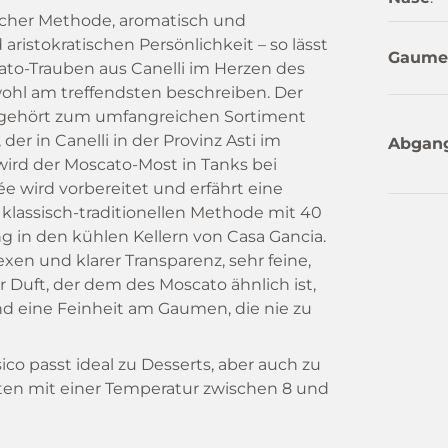
ischer Methode, aromatisch und
aristokratischen Persönlichkeit – so lässt
Gaume
ato-Trauben aus Canelli im Herzen des
ohl am treffendsten beschreiben. Der
 gehört zum umfangreichen Sortiment
der in Canelli in der Provinz Asti im
Abgan
wird der Moscato-Most in Tanks bei
ée wird vorbereitet und erfährt eine
 klassisch-traditionellen Methode mit 40
in den kühlen Kellern von Casa Gancia.
xen und klarer Transparenz, sehr feine,
 Duft, der dem des Moscato ähnlich ist,
nd eine Feinheit am Gaumen, die nie zu
o passt ideal zu Desserts, aber auch zu
ten mit einer Temperatur zwischen 8 und
werden sollte.