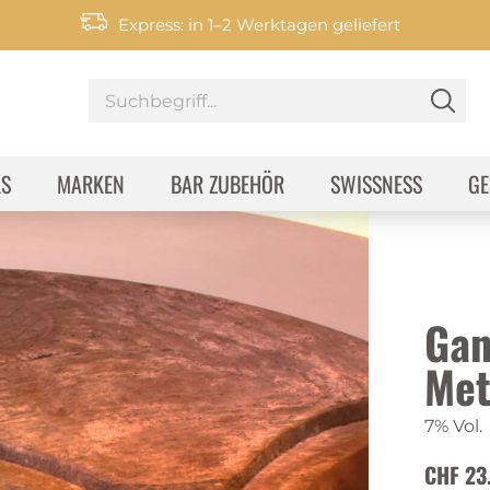
Express: in 1–2 Werktagen geliefert
KS
MARKEN
BAR ZUBEHÖR
SWISSNESS
GE
Gan
Met
7% Vol.
CHF 23