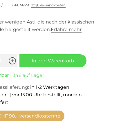
3
/ 1 l
inkl. MwSt.
zzgl. Versandkosten
er wenigen Asti, die nach der klassischen
e hergestellt werden.
Erfahre mehr
In den Warenkorb
rbar
| 346 auf Lager
esslieferung:
in 1-2 Werktagen
fert | vor 15:00 Uhr bestellt, morgen
fert
HF 90.– versandkostenfrei