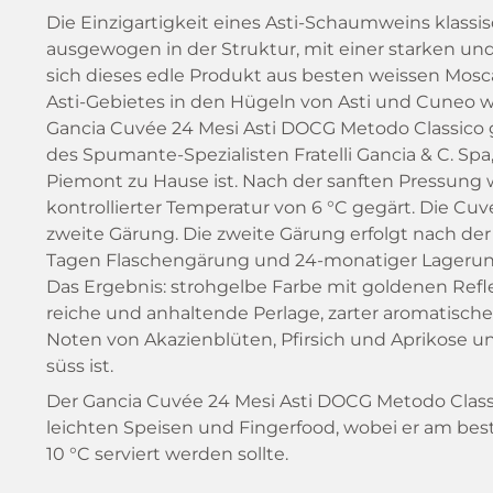
Die Einzigartigkeit eines Asti-Schaumweins klass
ausgewogen in der Struktur, mit einer starken und 
sich dieses edle Produkt aus besten weissen Mosc
Asti-Gebietes in den Hügeln von Asti und Cuneo w
Gancia Cuvée 24 Mesi Asti DOCG Metodo Classico
des Spumante-Spezialisten Fratelli Gancia & C. Spa, 
Piemont zu Hause ist. Nach der sanften Pressung 
kontrollierter Temperatur von 6 °C gegärt. Die Cuv
zweite Gärung. Die zweite Gärung erfolgt nach der
Tagen Flaschengärung und 24-monatiger Lagerung 
Das Ergebnis: strohgelbe Farbe mit goldenen Refle
reiche und anhaltende Perlage, zarter aromatischer
Noten von Akazienblüten, Pfirsich und Aprikose u
süss ist.
Der Gancia Cuvée 24 Mesi Asti DOCG Metodo Classic
leichten Speisen und Fingerfood, wobei er am bes
10 °C serviert 