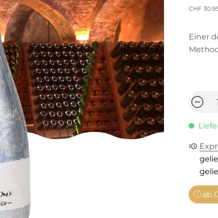
CHF 30.9
Einer d
Method
Liefe
Expr
gelie
gelie
ab C