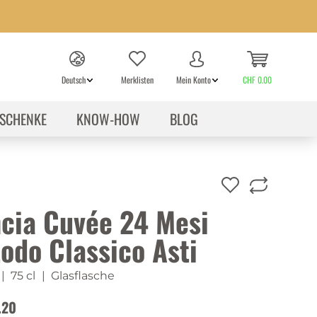
Deutsch
Merklisten
Mein Konto
CHF 0.00
SCHENKE
KNOW-HOW
BLOG
cia Cuvée 24 Mesi
odo Classico Asti
| 75 cl
| Glasflasche
.20