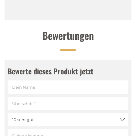
Tasting Notes
Nase
:
Kräftige Noten von gerösteten Köstlichkeiten
mit weichen und eleganten Agavenuntertönen
Gaumen
:
Saubere und knackige Agavennoten mit
Bewertungen
fruchtig-rauchigem Geschmack
Abgang
:
Sanfte Schärfe, lange angenehme
Rauchigkeit gepaart mit einem Hauch von Chili
Bewerte dieses Produkt jetzt