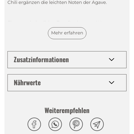
Chili ergänzen die leichten Noten der Agave.
Ein unnachahmlicher Tequila, der neue Wege
beschreitet und sich durch eine hervorragende
Mehr erfahren
Mixability auszeichnet. Jeder Tequila Cocktail wird
durch Sierra Milenario Tequila verfeinert und erhält
einen spannenden, überraschenden Twist.
Zusatzinformationen
Sierra Tequila Milenario Fumado eignet sich natürlich
pur "on the rocks". Er passt jedoch auch in klassische
Tequila-Cocktails
. Besonders passt der Tequila in
Nährwerte
einen "
Smoke the basil
" - eine mexikanische Version
des trendigen
Basil Smash
, wobei der Gin mit
hochwertigem Tequila ersetzt wird und dem Drink
Weiterempfehlen
eine einzigartig rauchige Note verleiht.