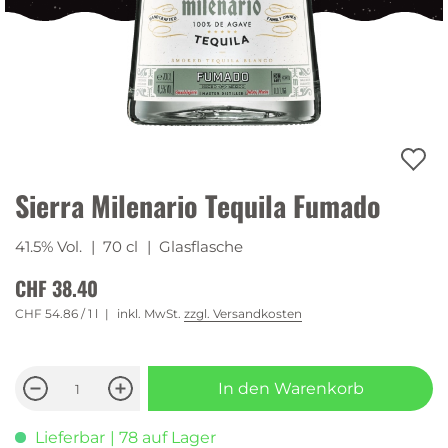
Sierra Milenario Tequila Fumado
41.5% Vol.
| 70 cl
| Glasflasche
CHF 38.40
CHF 54.86
/ 1 l
inkl. MwSt.
zzgl. Versandkosten
In den Warenkorb
Lieferbar
| 78 auf Lager