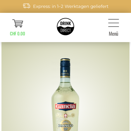
Express: in 1–2 Werktagen geliefert
Menü
CHF 0.00