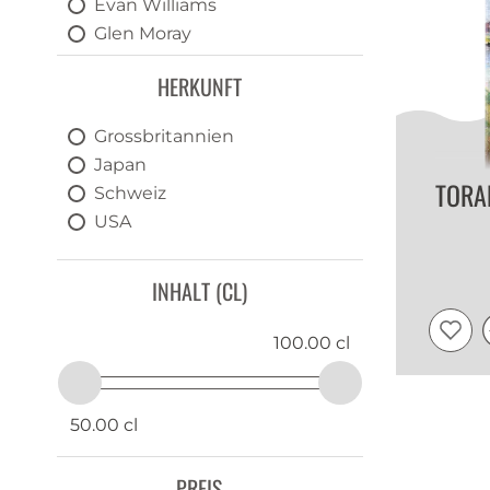
Evan Williams
Glen Moray
Glenfarclas
HERKUNFT
Gold Label
Goldwaescher
Grossbritannien
Hatozaki
Japan
Larceny
TORA
Schweiz
Mars
USA
Mellow Corn
Pikesville
INHALT (CL)
Rittenhouse
THE BORDERS DISTILLERY
100.00 cl
Torabhaig
Two Pipers
50.00 cl
PREIS