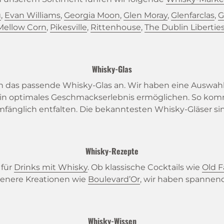
g
,
Evan Williams
,
Georgia Moon
,
Glen Moray
,
Glenfarclas
,
G
Mellow Corn
,
Pikesville
,
Rittenhouse
,
The Dublin Libertie
Whisky-Glas
 das passende Whisky-Glas an. Wir haben eine Auswahl a
ein optimales Geschmackserlebnis ermöglichen. So k
fänglich entfalten. Die bekanntesten Whisky-Gläser si
Whisky-Rezepte
 für
Drinks mit Whisky
. Ob klassische Cocktails wie
Old 
lenere Kreationen wie
Boulevard’Or
, wir haben spannend
Whisky-Wissen