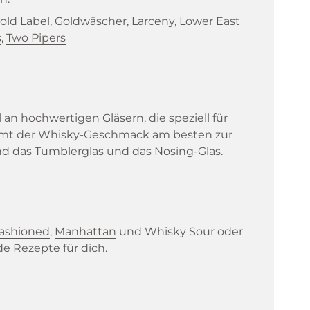
old Label
,
Goldwäscher
,
Larceny
,
Lower East
s
,
Two Pipers
n hochwertigen Gläsern, die speziell für
ommt der Whisky-Geschmack am besten zur
nd das
Tumblerglas
und das
Nosing-Glas
.
Fashioned
,
Manhattan
und Whisky Sour oder
e Rezepte für dich.