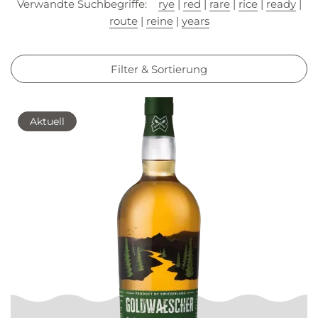
Verwandte Suchbegriffe:
rye
|
red
|
rare
|
rice
|
ready
|
route
|
reine
|
years
Filter & Sortierung
Aktuell