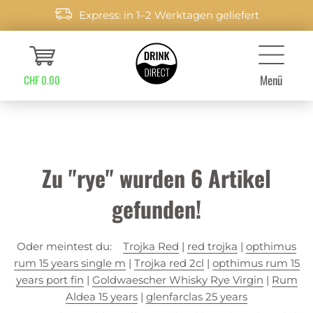
Express: in 1–2 Werktagen geliefert
Menü
CHF 0.00
Zu "rye" wurden
6
Artikel
gefunden!
Oder meintest du:
Trojka Red
|
red trojka
|
opthimus
rum 15 years single m
|
Trojka red 2cl
|
opthimus rum 15
years port fin
|
Goldwaescher Whisky Rye Virgin
|
Rum
Aldea 15 years
|
glenfarclas 25 years