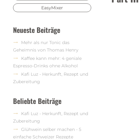
EasyMixer
Neueste Beiträge
Mehr als nur Tonic das
Geheimnis von Thomas Henry
Kaffee kann mehr: 4 geniale
Espresso-Drinks ohne Alkohol
Kafi Luz - Herkunft, Rezept und
Zubereitung
Beliebte Beiträge
Kafi Luz - Herkunft, Rezept und
Zubereitung
Glühwein selber machen - 5
einfache Schweizer Rezepte