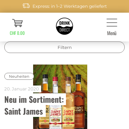
Express: in 1–2 Werktagen geliefert
Menü
CHF 0.00
Filtern
Neuheiten
20. Januar 2020
Neu im Sortiment: 
Saint James