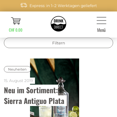
Express: in 1–2 Werktagen geliefert
Menü
CHF 0.00
Filtern
Neuheiten
15. August 2019
Neu im Sortiment:
Sierra Antiguo Plata