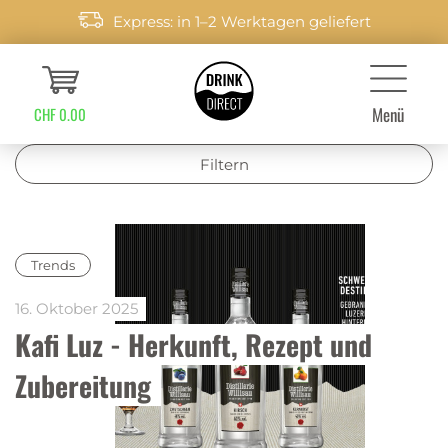
Express: in 1–2 Werktagen geliefert
Menü
CHF 0.00
Filtern
Trends
16. Oktober 2025
Kafi Luz - Herkunft, Rezept und 
Zubereitung