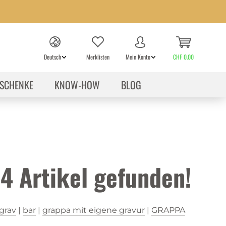
Deutsch
Merklisten
Mein Konto
CHF 0.00
SCHENKE
KNOW-HOW
BLOG
14
Artikel gefunden!
grav
|
bar
|
grappa mit eigene gravur
|
GRAPPA