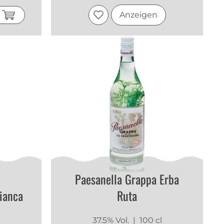
Anzeigen
Paesanella Grappa Erba
ianca
Ruta
l
37.5% Vol.
| 100 cl