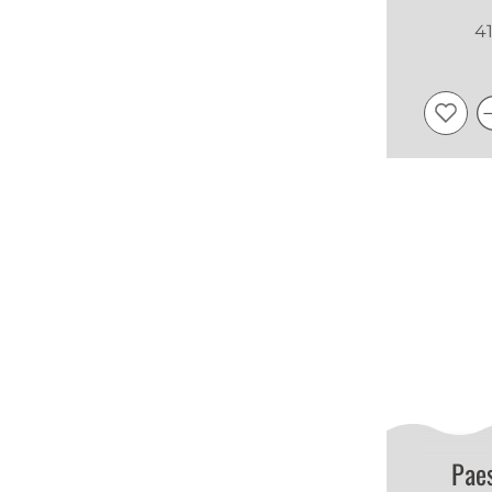
41
Pae