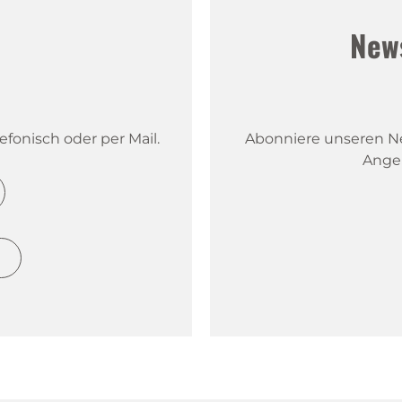
!
New
fonisch oder per Mail.
Abonniere unseren New
Ange
h