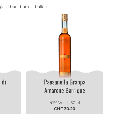
las
|
bar
|
barrel
|
ballon
 di
Paesanella Grappa
Amarone Barrique
41% Vol.
| 50 cl
CHF 30.20