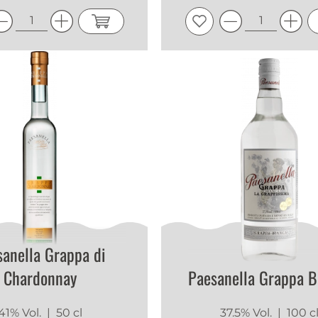
sanella Grappa di
Chardonnay
Paesanella Grappa B
41% Vol.
| 50 cl
37.5% Vol.
| 100 c