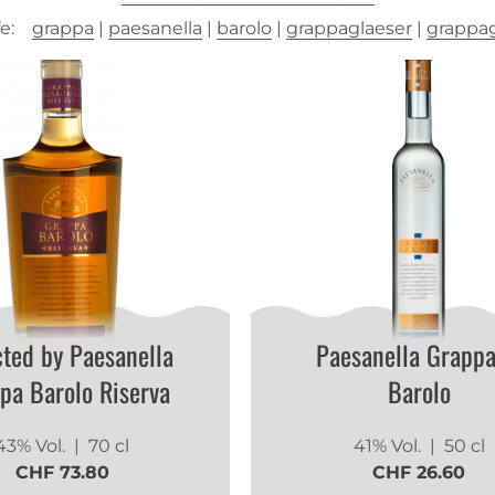
e:
grappa
|
paesanella
|
barolo
|
grappaglaeser
|
grappag
cted by Paesanella
Paesanella Grappa
pa Barolo Riserva
Barolo
43% Vol.
| 70 cl
41% Vol.
| 50 cl
CHF 73.80
CHF 26.60