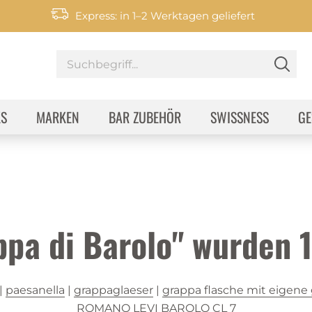
Express: in 1–2 Werktagen geliefert
KS
MARKEN
BAR ZUBEHÖR
SWISSNESS
GE
ppa di Barolo" wurden
|
paesanella
|
grappaglaeser
|
grappa flasche mit eigene 
ROMANO LEVI BAROLO CL 7