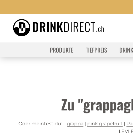
PRODUKTE
TIEFPREIS
DRIN
Zu "grappag
Oder meintest du:
grappa
|
pink grapefruit
|
Pa
LEVI 