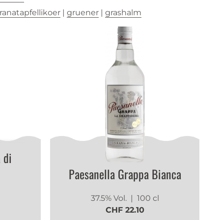
ranatapfellikoer
|
gruener
|
grashalm
 di
Paesanella Grappa Bianca
37.5% Vol.
| 100 cl
CHF 22.10