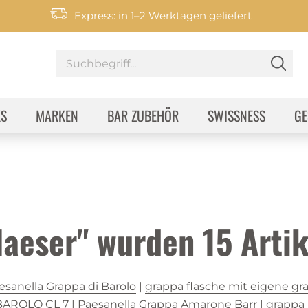
Express: in 1–2 Werktagen geliefert
KS
MARKEN
BAR ZUBEHÖR
SWISSNESS
GE
laeser" wurden
15
Artik
esanella Grappa di Barolo
|
grappa flasche mit eigene gr
BAROLO CL 7
|
Paesanella Grappa Amarone Barr
|
grappa 