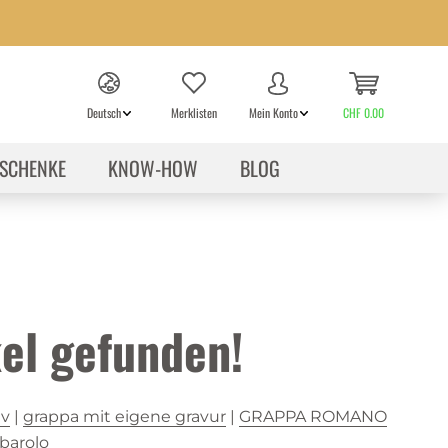
Deutsch
Merklisten
Mein Konto
CHF 0.00
SCHENKE
KNOW-HOW
BLOG
el gefunden!
av
|
grappa mit eigene gravur
|
GRAPPA ROMANO
barolo