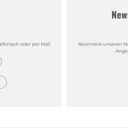
!
New
fonisch oder per Mail.
Abonniere unseren New
Ange
h