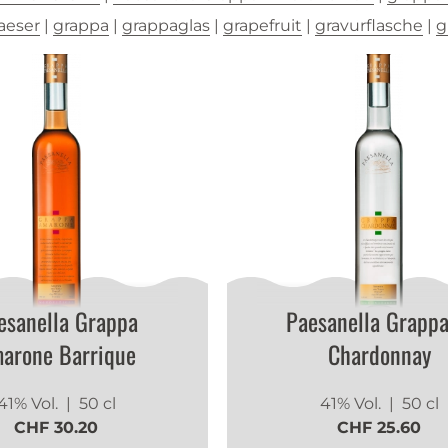
aeser
|
grappa
|
grappaglas
|
grapefruit
|
gravurflasche
|
g
esanella Grappa
Paesanella Grappa
arone Barrique
Chardonnay
41% Vol.
| 50 cl
41% Vol.
| 50 cl
CHF 30.20
CHF 25.60