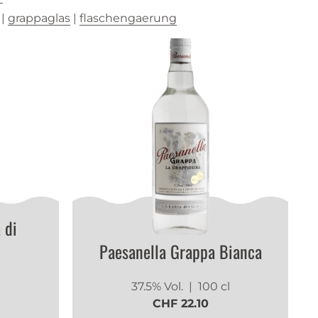
|
grappaglas
|
flaschengaerung
 di
Paesanella Grappa Bianca
37.5% Vol.
| 100 cl
CHF 22.10