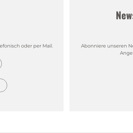
!
New
fonisch oder per Mail.
Abonniere unseren New
Ange
h