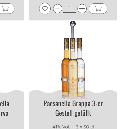
ella
Paesanella Grappa 3-er
erva
Gestell gefüllt
41% Vol.
| 3 x 50 cl