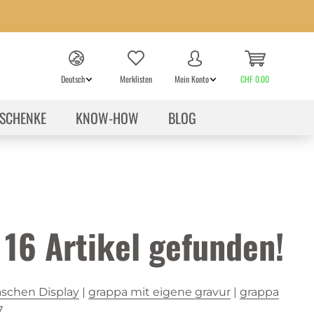
Deutsch
Merklisten
Mein Konto
CHF 0.00
SCHENKE
KNOW-HOW
BLOG
n
16
Artikel gefunden!
aschen Display
|
grappa mit eigene gravur
|
grappa
7