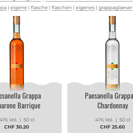
ppa
|
eigene
|
flasche
|
flaschen
|
eigenes
|
grappaglaeser
esanella Grappa
Paesanella Grappa
arone Barrique
Chardonnay
41% Vol.
| 50 cl
41% Vol.
| 50 cl
CHF 30.20
CHF 25.60