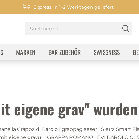
Express: in 1–2 Werktagen geliefert
KS
MARKEN
BAR ZUBEHÖR
SWISSNESS
GE
mit eigene grav" wurde
anella Grappa di Barolo
|
grappaglaeser
|
Sierra Smart Fl
mit eigene gravur
|
GRAPPA ROMANO LEVI BAROLO CL 