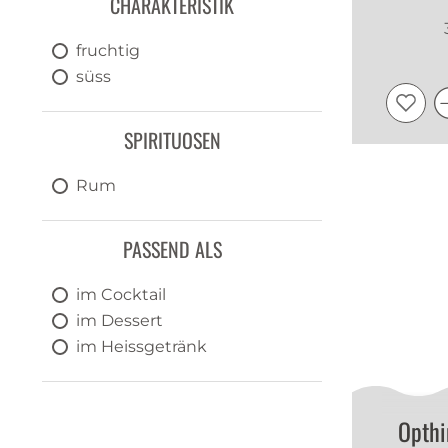
CHARAKTERISTIK
Panama
Portugal
fruchtig
Trinidad Tobago
süss
SPIRITUOSEN
Rum
PASSEND ALS
im Cocktail
im Dessert
im Heissgetränk
Opth