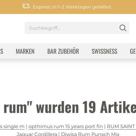
Express: in 1–2 Werktagen geliefert
KS
MARKEN
BAR ZUBEHÖR
SWISSNESS
GE
r rum" wurden
19
Artike
s single m
|
opthimus rum 15 years port fin
|
RUM SAINT
Jaguar Cordillera
|
Diwisa Rum Punsch Mix