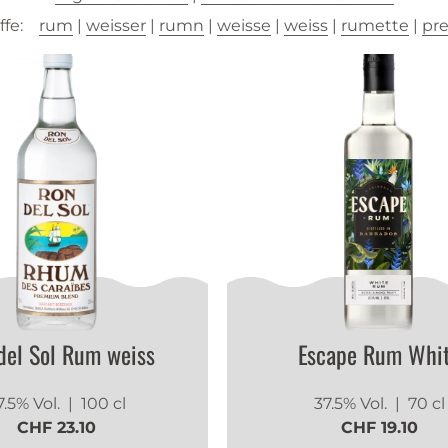
fe:
rum
|
weisser
|
rumn
|
weisse
|
weiss
|
rumette
|
pr
del Sol Rum weiss
Escape Rum Whi
7.5% Vol.
| 100 cl
37.5% Vol.
| 70 cl
CHF 23.10
CHF 19.10