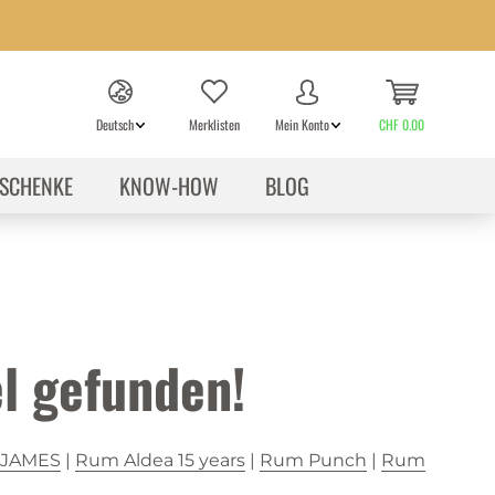
Deutsch
Merklisten
Mein Konto
CHF 0.00
SCHENKE
KNOW-HOW
BLOG
l gefunden!
 JAMES
|
Rum Aldea 15 years
|
Rum Punch
|
Rum