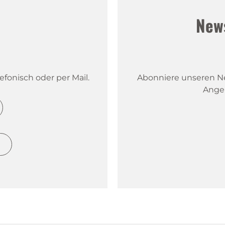
!
New
fonisch oder per Mail.
Abonniere unseren New
Ange
h