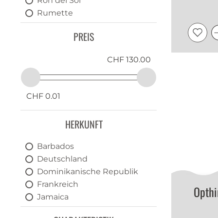
Ron del Sol
Rumette
Stroh
PREIS
Trojka
Zaya
CHF 130.00
CHF 0.01
HERKUNFT
Barbados
Deutschland
Dominikanische Republik
Frankreich
Opth
Jamaica
Österreich