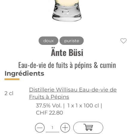
doux
puriste
Änte Büsi
Eau-de-vie de fuits à pépins & cumin
Ingrédients
Distillerie Willisau Eau-de-vie de
2 cl
Fruits à Pépins
37.5% Vol. |
1 x 1 x 100 cl |
CHF 22.80