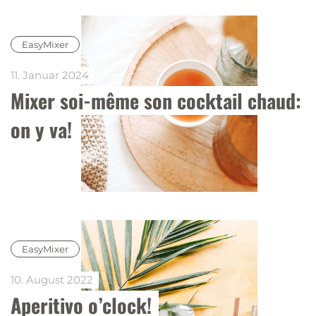
EasyMixer
11. Januar 2024
Mixer soi-même son cocktail chaud: 
on y va!
EasyMixer
10. August 2022
Aperitivo o’clock!