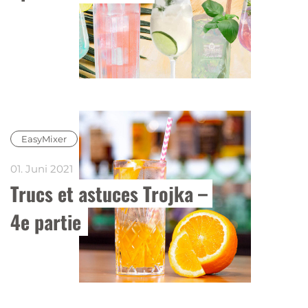
EasyMixer
01. Juni 2021
Trucs et astuces Trojka – 
4e partie