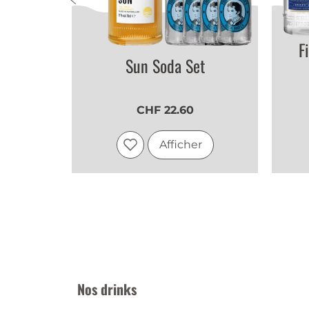
F
et
Sun Soda Set
CHF 22.60
r
Afficher
Nos drinks