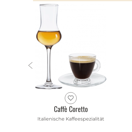
ic
Caffè Coretto
retiert
Italienische Kaffeespezialität