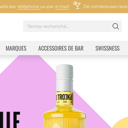
eils par
téléphone
ou par
e-mail
De nombreuses recett
MARQUES
ACCESSOIRES DE BAR
SWISSNESS