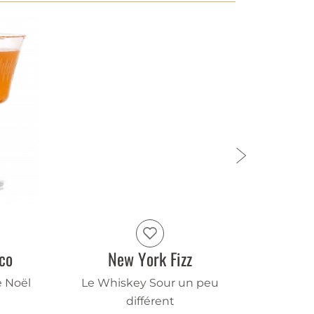
co
New York Fizz
e Noël
Le Whiskey Sour un peu
La ren
différent
d