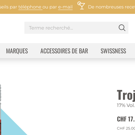
eils par
téléphone
ou par
e-mail
De nombreuses recett
MARQUES
ACCESSOIRES DE BAR
SWISSNESS
Tro
17% Vol.
CHF 17
CHF 25.0