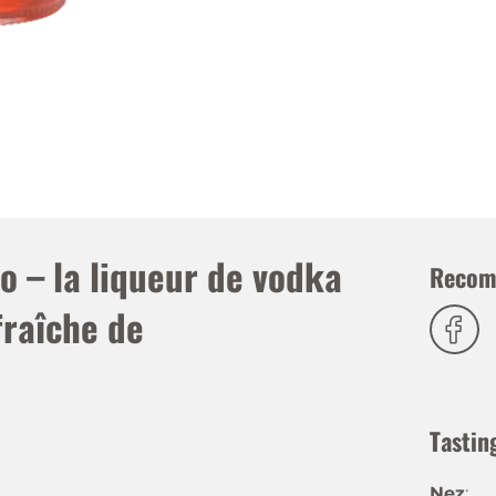
o – la liqueur de vodka
Recom
fraîche de
Tastin
Nez
: