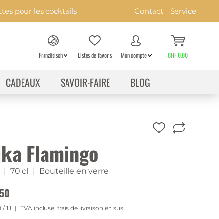
es pour les cocktails
Contact
Service
Französisch
Listes de favoris
Mon compte
CHF 0.00
CADEAUX
SAVOIR-FAIRE
BLOG
jka Flamingo
| 70 cl
| Bouteille en verre
.50
0
/ 1 l
TVA incluse,
frais de livraison
en sus