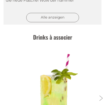
die neue Flasche! Wow der hammer
Yvonne
|
13 juil. 2023
Alle anzeigen
Tolles Getränk
auch die Lieferung kam schnell. Jederzeit wieder
!
Drinks à associer
Martina Walder
|
6 déc. 2022
M.walder
Super geklappt gerne wieder ?
Regula
|
25 mai 2021
Alles Top
alles bestens geklappt. Gerne wieder
Anonyme
|
13 déc. 2020