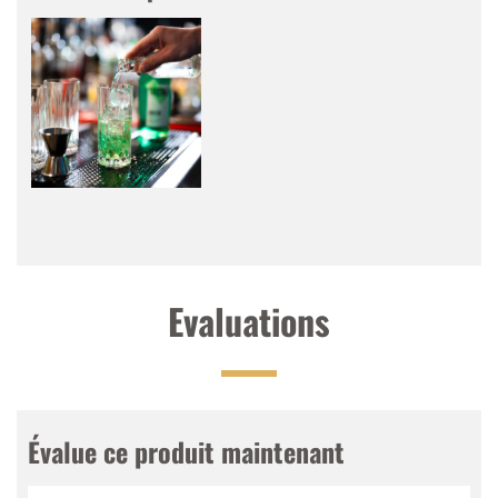
Lemon (Green Lemon) ou de l’eau minérale (Green
Soda). Décorés d’un quartier de citron, ces drinks
sont un rafraîchissement vert et léger.
Tasting Notes
Nez
:
Citrons verts, pastèques et grenades
Palais
:
Aigre-doux, goût fruité de citrons verts, de
pastèques et de grenades
Finale
:
Fruité, légèrement acidulé
Evaluations
Évalue ce produit maintenant