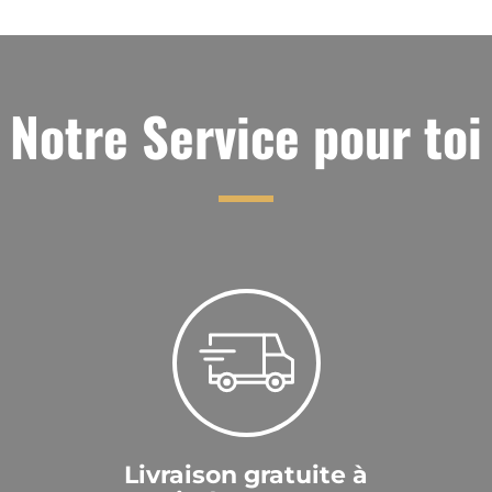
Jasmine
|
27 janv. 2022
j.o
Notre Service pour toi
Super
Anonyme
|
13 déc. 2021
Wonderful
Roland
|
8 nov. 2021
schönes Glas
Genau die richtige Grösse für einen feinen Kaffi
plus...
Oliver
|
21 oct. 2021
Livraison gratuite à
Alles Super