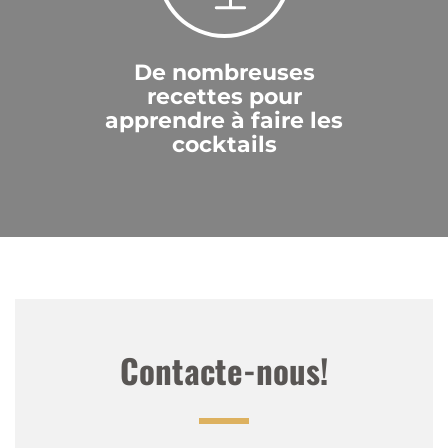
De :
Admin
Sur :
18 janv. 2021
Vielen Dank für die Bewertung und die
De nombreuses
Rückmeldung. Selbstverständlich werden wir die
recettes pour
kaputten Gläser umgehend ersetzen und
apprendre à faire les
nachliefern! Sollte mit künftigen Lieferungen
cocktails
etwas nicht in Ordnung sein, darfst du dies
jederzeit per Mail an info@drinkdirect.ch oder
telefonisch unter +41 41 972 72 72 mitteilen.
Patrik
|
5 janv. 2021
Gute Qualität - das Original halt
Top Kafi Lutz Glas mit der richtigen Bechriftung.
Sehr schneller Versand, top Abwicklung, Danke!
Contacte-nous!
Roger
|
28 déc. 2020
Sehr schnelle Lieferung