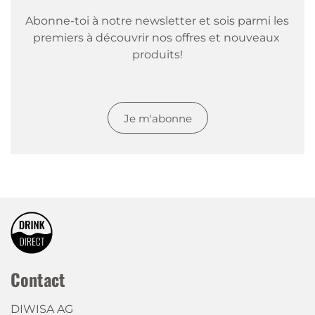
Super!
Abonne-toi à notre newsletter et sois parmi les 
Erhalten wie erwartet. Gute Qualität und sehr
premiers à découvrir nos offres et nouveaux 
schnelle Lieferung.
produits!
Felix Imhof
|
12 déc. 2019
Balterswil
Je m'abonne
Super Service,schnelle Lieferung,immer wieder
Gerne.
Contact
DIWISA AG