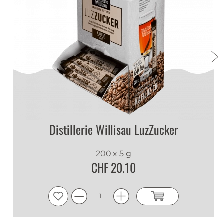
Sehr gute Qualität, da macht der Lutz gleich
doppelt Spass!!
Bernhard Schär
|
1 mars 2022
Kaffegläser
Sehr schnelle und sehr gutes Preis/Leistungs-
Verhältnis, danke.
Peter Fuchs
|
26 févr. 2022
Distillerie Willisau LuzZucker
TipTop
Sehr schnelle Lieferung, erfüllt seinen Zweck für
einen Doppellutz.....
200 x 5 g
CHF 20.10
Michael
|
30 janv. 2022
Alles bestens
Schöne, robuste Gläser, schnelle Lieferung, sehr
gutes Preis/Leistungs-Verhältnis.