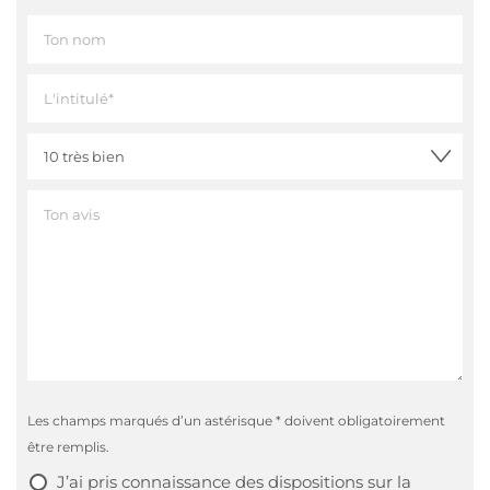
1
verre à Kafi Luz
résistant à la chaleur
2 cl d’eau-de-vie à pépins (eau-de-vie de
Pruneau pour le Zwetschge Luz ou de Poire
pour le Kafi fertig)
Verse l’eau chaude dans ton verre à Kafi Luz, ajoute
ensuite le sucre et l’eau-de-vie de fruits et remue
soigneusement. Ajoute ensuite la poudre de café et
remue à nouveau. Le résultat doit ressembler à un
thé clair – le café est prêt et la recette de Kafi Luz
réussie.
Toujours le mélange parfait avec le
LuzZucker
La distillerie Willisau t’offre non seulement les verres
Les champs marqués d’un astérisque * doivent obligatoirement
pour le
Kafi fertig
, mais aussi tous les autres
être remplis.
ingrédients dont tu as besoin pour ta recette de Kafi
J’ai pris connaissance des
dispositions sur la