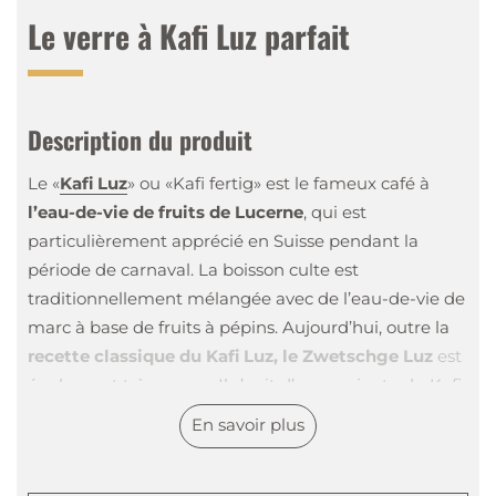
Le verre à Kafi Luz parfait
Description du produit
Le «
Kafi Luz
» ou «Kafi fertig» est le fameux café à
l’eau-de-vie de fruits de Lucerne
, qui est
particulièrement apprécié en Suisse pendant la
période de carnaval. La boisson culte est
traditionnellement mélangée avec de l’eau-de-vie de
marc à base de fruits à pépins. Aujourd’hui, outre la
recette classique du Kafi Luz, le Zwetschge Luz
est
également très connu. Il s’agit d’une variante du Kafi
fertig à l’eau-de-vie de pruneau.
En savoir plus
Les Zwetschge Luz et Kafi Luz sont servis dans un
verre à
Kafi Luz transparent et résistant à la