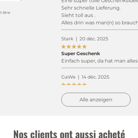
Eine super tolle Geschenksidee
Sehr schnelle Lieferung.
t être
Sieht toll aus .
Alles drin was man(n) so brauch
Stark
|
20 déc. 2025
Super Geschenk
Einfach super, da hat man alles
GaWe
|
14 déc. 2025
Kafi Luz
Tolles Geschenk
Alle anzeigen
Monika
|
8 déc. 2025
Nos clients ont aussi acheté
Perfektes Geschenk
Habe diese Kaffilutz Set für 