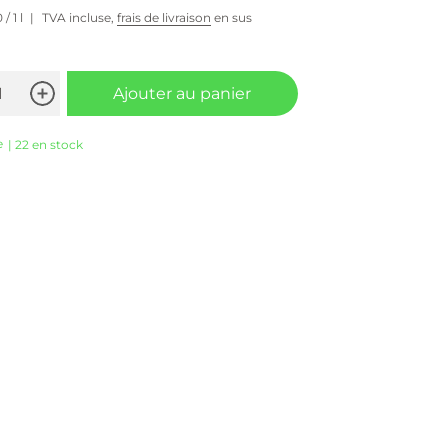
0
/ 1 l
TVA incluse,
frais de livraison
en sus
Ajouter au panier
e
| 22 en stock