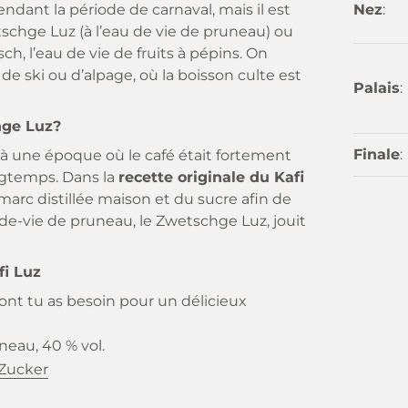
endant la période de carnaval, mais il est
Nez
:
ge Luz (à l’eau de vie de pruneau) ou
ch, l’eau de vie de fruits à pépins. On
de ski ou d’alpage, où la boisson culte est
Palais
:
hge Luz?
Finale
:
 à une époque où le café était fortement
ongtemps. Dans la
recette originale du Kafi
e marc distillée maison et du sucre afin de
u-de-vie de pruneau, le Zwetschge Luz, jouit
fi Luz
 dont tu as besoin pour un délicieux
uneau, 40 % vol.
zZucker