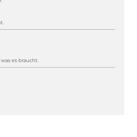
.
t.
 was es braucht.
3Männer zur Weihnachten Geschenkt.