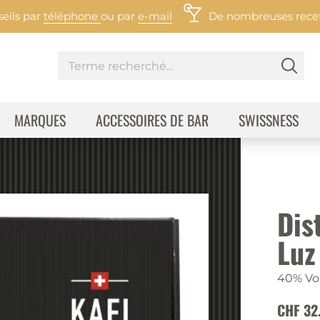
eils par
téléphone
ou par
e-mail
De nombreuses recett
MARQUES
ACCESSOIRES DE BAR
SWISSNESS
Dist
Luz
40% Vol
CHF 32