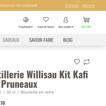
es pour les cocktails
Contact
Service
Französisch
Listes de favoris
Mon compte
CHF 0.00
CADEAUX
SAVOIR-FAIRE
BLOG
illerie Willisau Kit Kafi
 Pruneaux
.
| 50 cl
| Bouteille en verre
.10