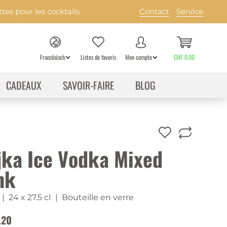
es pour les cocktails
Contact
Service
Französisch
Listes de favoris
Mon compte
CHF 0.00
CADEAUX
SAVOIR-FAIRE
BLOG
jka Ice Vodka Mixed
nk
| 24 x 27.5 cl
| Bouteille en verre
.20