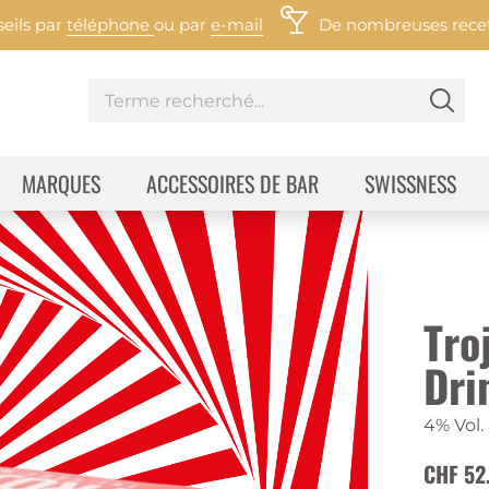
eils par
téléphone
ou par
e-mail
De nombreuses recett
MARQUES
ACCESSOIRES DE BAR
SWISSNESS
Tro
Dri
4% Vol.
CHF 52