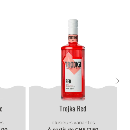
c
Trojka Red
es
plusieurs variantes
0.00
À partir de CHF 17.50