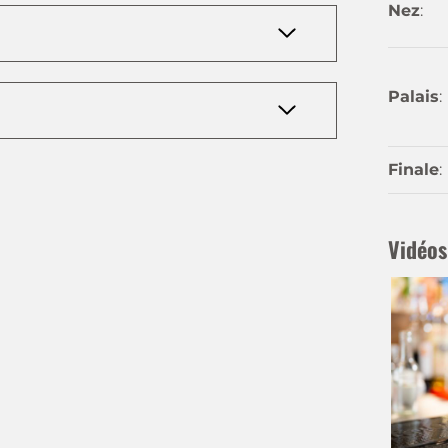
Nez
:
Palais
:
Finale
:
Vidéos