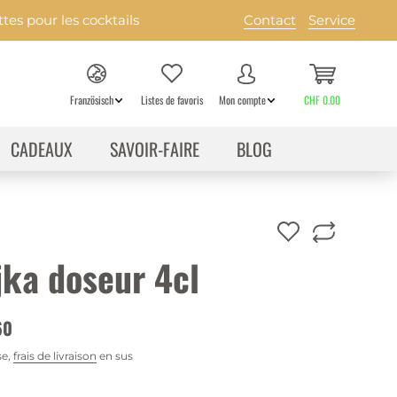
es pour les cocktails
Contact
Service
Französisch
Listes de favoris
Mon compte
CHF 0.00
CADEAUX
SAVOIR-FAIRE
BLOG
jka doseur 4cl
60
se,
frais de livraison
en sus