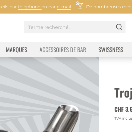
eils par
téléphone
ou par
e-mail
De nombreuses recett
MARQUES
ACCESSOIRES DE BAR
SWISSNESS
Tro
CHF 3.
TVA inclu