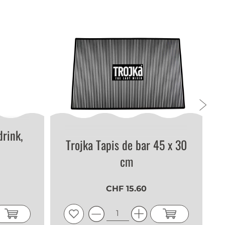
drink,
Trojka Tapis de bar 45 x 30
cm
CHF 15.60