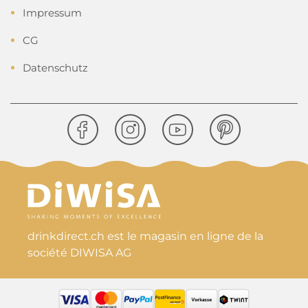
Impressum
CG
Datenschutz
drinkdirect.ch est le magasin en ligne de la
société DIWISA AG