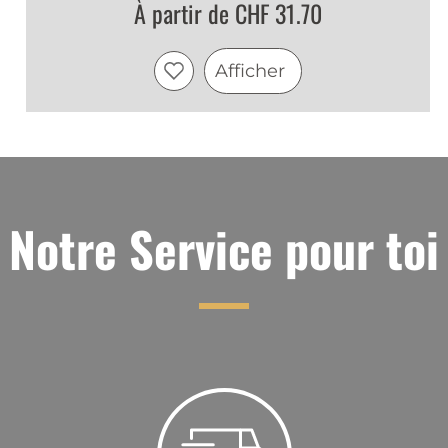
Fein
À partir de CHF 31.70
David
|
4 mai 2022
Afficher
Fein
Gute Alternative zum selber gemachte
Zwätschge Luz
michael
|
21 oct. 2021
Notre Service pour toi
empfehlenswert
sehr praktisch
Anton Aeschlimann
|
16 oct. 2021
Zwäschge Luz
Sehr gut
Anton Aeschlimann
|
16 oct. 2021