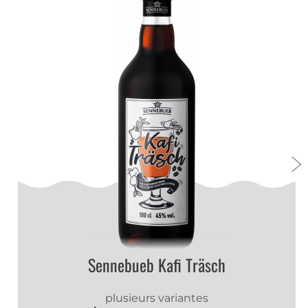
Einfach in der Zubereitung und schmeckt
hervorragend.
schmitter rita
|
3 janv. 2024
r.Schmitter
sehr gute Ware
Hanspeter sieber
|
23 mai 2023
Hs
Gute Ware
Super schnell geliefert.
Nur zu Endfehlen
Valentin Flütsch
|
13 déc. 2022
Sennebueb Kafi Träsch
Zwätschgeluz
Sehr praktisch.
plusieurs variantes