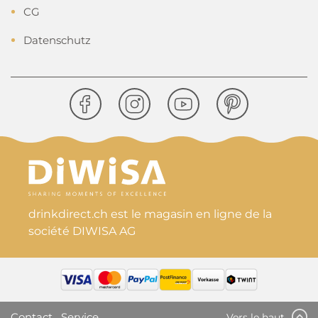
CG
Datenschutz
drinkdirect.ch est le magasin en ligne de la
société DIWISA AG
Contact
Service
Vers le haut