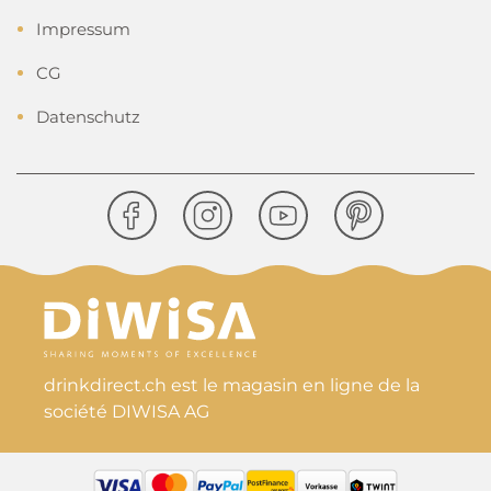
Impressum
CG
Datenschutz
drinkdirect.ch est le magasin en ligne de la
société DIWISA AG