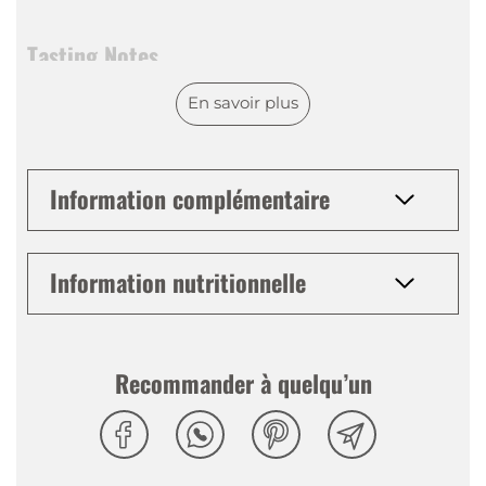
Tasting Notes
Nez
:
Notes typiques de poire Williams
En savoir plus
Palais
:
Équilibré, très aromatique, fruité et
harmonieux
Finale
:
Finale persistante
Information complémentaire
Information nutritionnelle
Recommander à quelqu’un