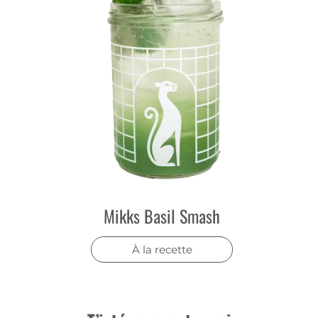
• 2 × Mikks Shaker, klein
Mit diesem Set gelingt dir ganz einfach und im
Handumdrehen ein
perfekter Basil Smash
.
Mikks Basil Smash
À la recette