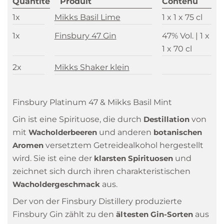
Quantité
Produit
Contenu
1x
Mikks Basil Lime
1 x 1 x 75 cl
1x
Finsbury 47 Gin
47% Vol. |
1 x
1 x 70 cl
2x
Mikks Shaker klein
Finsbury Platinum 47 & Mikks Basil Mint
Gin ist eine Spirituose, die durch
Destillation
von
mit
Wacholderbeeren
und anderen
botanischen
Aromen
versetztem Getreidealkohol hergestellt
wird. Sie ist eine der
klarsten Spirituosen
und
zeichnet sich durch ihren charakteristischen
Wacholdergeschmack
aus.
Der von der Finsbury Distillery produzierte
Finsbury Gin zählt zu den
ältesten Gin-Sorten
aus