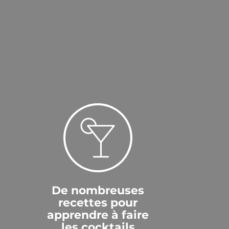
s wider kaufen...ein muss für jeden
nur witer empfähla????
De nombreuses
recettes pour
t er wot seine Name gercht
apprendre à faire
les cocktails