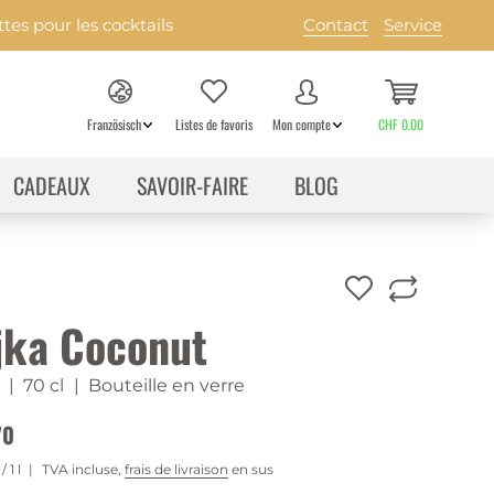
es pour les cocktails
Contact
Service
Französisch
Listes de favoris
Mon compte
CHF 0.00
CADEAUX
SAVOIR-FAIRE
BLOG
jka Coconut
| 70 cl
| Bouteille en verre
70
/ 1 l
TVA incluse,
frais de livraison
en sus