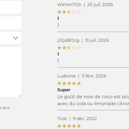
WkYxnTGh
|
20 juil. 2026
1
1
jJQaBOcg
|
13 juil. 2026
1
1
Ludivine
|
11 févr. 2026
Super
Le goût de noix de coco est plu
avec du cola ou limonade citro
t être
Ticki
|
9 déc. 2022