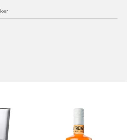
cker
en Supermärkten und Getränkehandel nicht
Produkt.
en der Supermärkte ein Verkaufsschlager.Habe
r entdeckt.