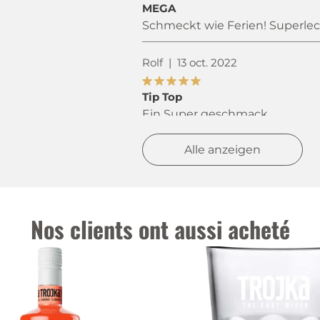
MEGA
Schmeckt wie Ferien! Superle
Rolf
|
13 oct. 2022
Tip Top
Ein Super geschmack.
In meiner Region, leider in d
erhältlich.
Alle anzeigen
Verena
|
19 sept. 2022
Nos clients ont aussi acheté
Bodenmann
Hallo
Ich bin begeistert von diesem 
Wäre sicher auch in den Regal
nur durch Zufall diesen Liqueu