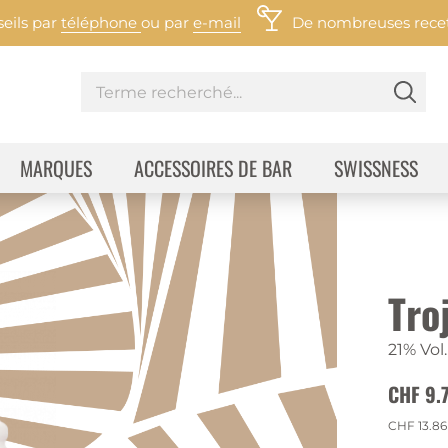
eils par
téléphone
ou par
e-mail
De nombreuses recett
MARQUES
ACCESSOIRES DE BAR
SWISSNESS
Tro
21% Vol.
CHF 9.
CHF 13.86