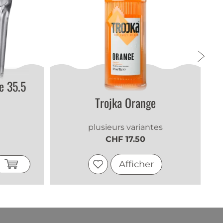
e 35.5
chmack Top
Trojka Orange
wird diese Kreation lieben. Super Geschmack
plusieurs variantes
CHF 17.50
Afficher