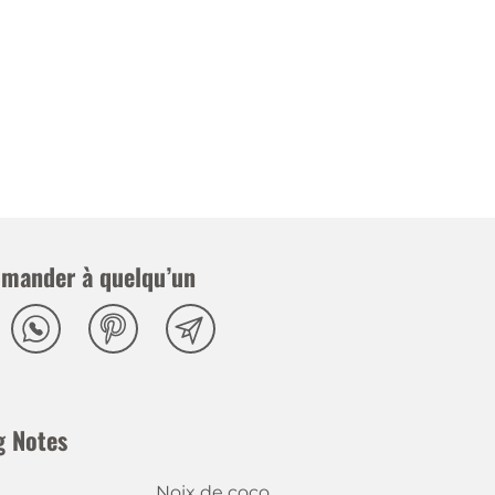
mander à quelqu’un
g Notes
Noix de coco