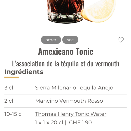
amer
sec
Amexicano Tonic
L’association de la téquila et du vermouth
Ingrédients
3 cl
Sierra Milenario Tequila Añejo
2 cl
Mancino Vermouth Rosso
10-15 cl
Thomas Henry Tonic Water
1 x 1 x 20 cl |
CHF 1.90