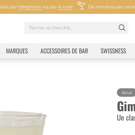
eils par
téléphone
ou par
e-mail
De nombreuses recett
MARQUES
ACCESSOIRES DE BAR
SWISSNESS
doux
Gim
Un cla