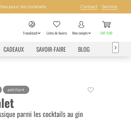
es pour les cocktails
Contact
Service
Französisch
Listes de favoris
Mon compte
CHF 0.00
CADEAUX
SAVOIR-FAIRE
BLOG

pétillant
let
ssique parmi les cocktails au gin