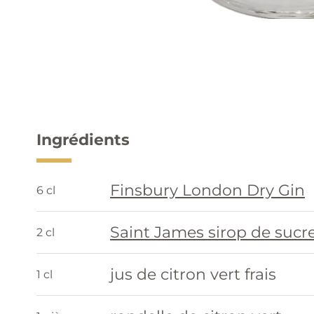
Ingrédients
Finsbury London Dry Gin
6 cl
Saint James sirop de sucr
2 cl
jus de citron vert frais
1 cl