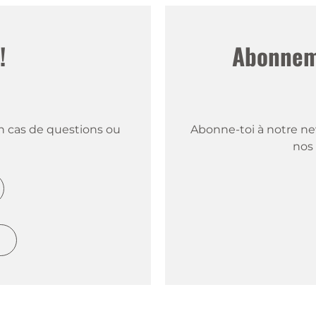
!
Abonneme
 cas de questions ou 
Abonne-toi à notre new
nos 
h