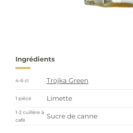
Ingrédients
Trojka Green
4-6 cl
Limette
1 pièce
1-2 cuillère à
Sucre de canne
café