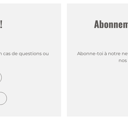
!
Abonneme
 cas de questions ou 
Abonne-toi à notre new
nos 
h