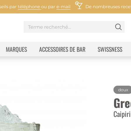
eils par
téléphone
ou par
e-mail
De nombreuses recett
MARQUES
ACCESSOIRES DE BAR
SWISSNESS
doux
Gre
Caipir