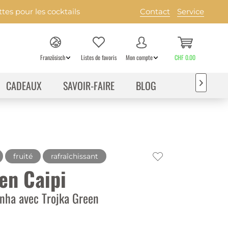
es pour les cocktails
Contact
Service
Französisch
Listes de favoris
Mon compte
CHF 0.00
CADEAUX
SAVOIR-FAIRE
BLOG

fruité
rafraîchissant
en Caipi
inha avec Trojka Green