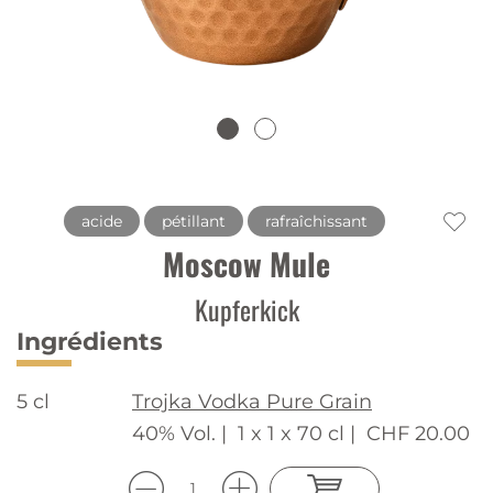
acide
pétillant
rafraîchissant
Moscow Mule
Kupferkick
Ingrédients
5 cl
Trojka Vodka Pure Grain
40% Vol. |
1 x 1 x 70 cl |
CHF 20.00