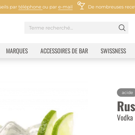
eils par
téléphone
ou par
e-mail
De nombreuses recett
MARQUES
ACCESSOIRES DE BAR
SWISSNESS
acide
Rus
Vodka 