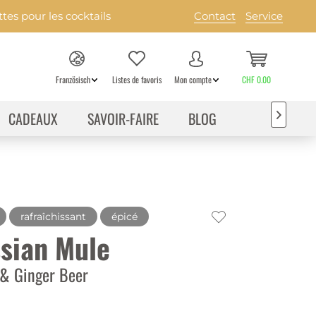
es pour les cocktails
Contact
Service
Französisch
Listes de favoris
Mon compte
CHF 0.00
CADEAUX
SAVOIR-FAIRE
BLOG

rafraîchissant
épicé
sian Mule
& Ginger Beer