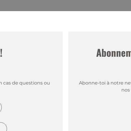
!
Abonneme
 cas de questions ou 
Abonne-toi à notre new
nos 
h