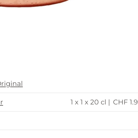
riginal
r
1 x 1 x 20 cl |
CHF 1.