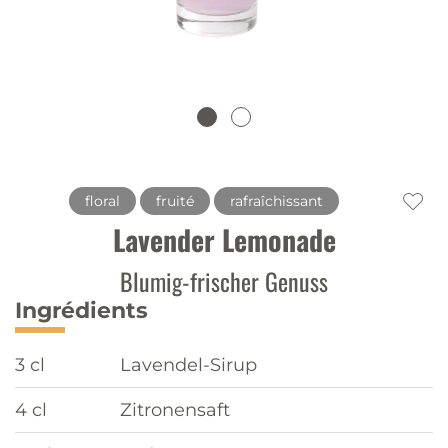
floral
fruité
rafraîchissant
Lavender Lemonade
Blumig-frischer Genuss
Ingrédients
3 cl
Lavendel-Sirup
4 cl
Zitronensaft