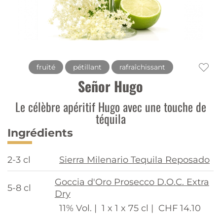
fruité
pétillant
rafraîchissant
Señor Hugo
Le célèbre apéritif Hugo avec une touche de
téquila
Ingrédients
2-3 cl
Sierra Milenario Tequila Reposado
Goccia d'Oro Prosecco D.O.C. Extra
5-8 cl
Dry
11% Vol. |
1 x 1 x 75 cl |
CHF 14.10