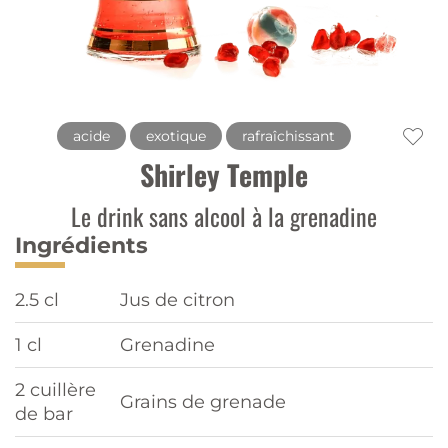
acide
exotique
rafraîchissant
Shirley Temple
Le drink sans alcool à la grenadine
Ingrédients
2.5 cl
Jus de citron
1 cl
Grenadine
2 cuillère
Grains de grenade
de bar