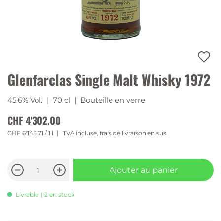
Glenfarclas Single Malt Whisky 1972
45.6% Vol.
| 70 cl
| Bouteille en verre
CHF 4'302.00
CHF 6'145.71
/ 1 l
TVA incluse,
frais de livraison
en sus
Ajouter au panier
Livrable
| 2 en stock