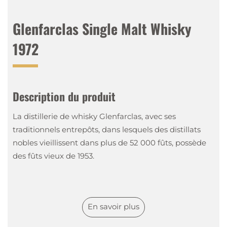
Glenfarclas Single Malt Whisky
1972
Description du produit
La distillerie de whisky Glenfarclas, avec ses
traditionnels entrepôts, dans lesquels des distillats
nobles vieillissent dans plus de 52 000 fûts, possède
des fûts vieux de 1953.
La gamme Family Casks regroupe les meilleurs
Single Casks des entrepôts de la distillerie, avec des
En savoir plus
cuvées allant de 1945 à aujourd’hui, 2003. Les