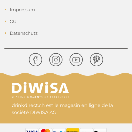
Impressum
CG
Datenschutz
drinkdirect.ch est le magasin en ligne de la
société DIWISA AG