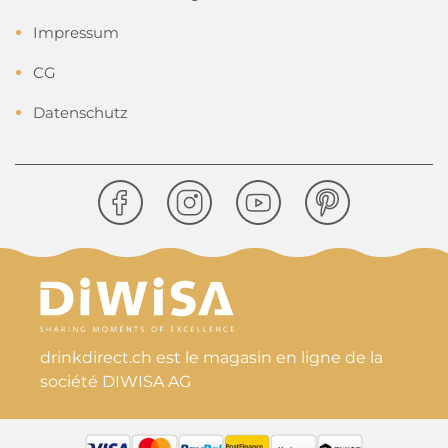
Impressum
CG
Datenschutz
drinkdirect.ch est le magasin en ligne de la
société DIWISA AG