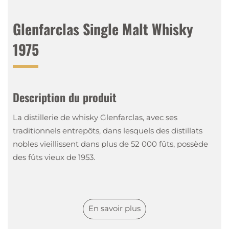
Glenfarclas Single Malt Whisky
1975
Description du produit
La distillerie de whisky Glenfarclas, avec ses
traditionnels entrepôts, dans lesquels des distillats
nobles vieillissent dans plus de 52 000 fûts, possède
des fûts vieux de 1953.
La gamme Family Casks regroupe les meilleurs
Single Casks des entrepôts de la distillerie, avec des
En savoir plus
cuvées allant de 1945 à aujourd’hui, 2003. Les