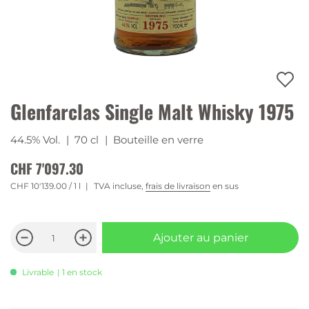
Glenfarclas Single Malt Whisky 1975
44.5% Vol.
| 70 cl
| Bouteille en verre
CHF 7'097.30
CHF 10'139.00
/ 1 l
TVA incluse,
frais de livraison
en sus
Ajouter au panier
Livrable
| 1 en stock