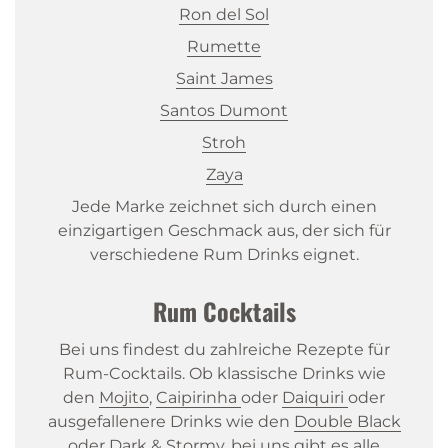
Ron
del
Sol
Rumette
Saint
James
Santos
Dumont
Stroh
Zaya
Jede Marke zeichnet sich durch einen
einzigartigen Geschmack aus, der sich für
verschiedene Rum Drinks eignet.
Rum Cocktails
Bei uns findest du zahlreiche Rezepte für
Rum-Cocktails. Ob klassische Drinks wie
den
Mojito
,
Caipirinha
oder
Daiquiri
oder
ausgefallenere Drinks wie den
Double
Black
oder
Dark
&
Stormy
, bei uns gibt es alle