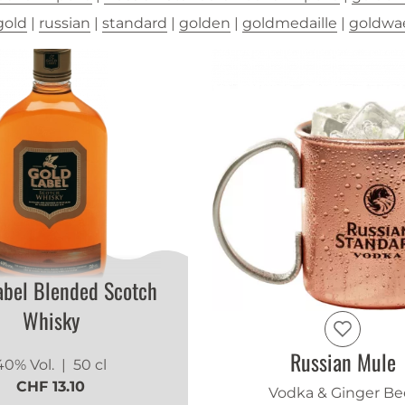
gold
|
russian
|
standard
|
golden
|
goldmedaille
|
goldwa
abel Blended Scotch
Whisky
Russian Mule
40% Vol.
| 50 cl
CHF 13.10
Vodka & Ginger Be