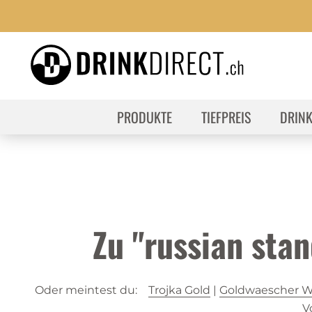
PRODUKTE
TIEFPREIS
DRIN
Zu "russian sta
Oder meintest du:
Trojka Gold
|
Goldwaescher Wh
V