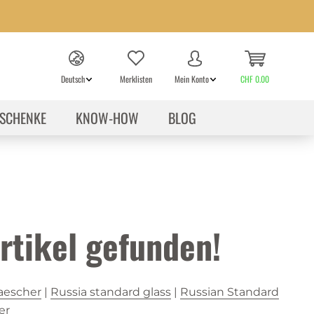
Deutsch
Merklisten
Mein Konto
CHF 0.00
SCHENKE
KNOW-HOW
BLOG
rtikel gefunden!
aescher
|
Russia standard glass
|
Russian Standard
er