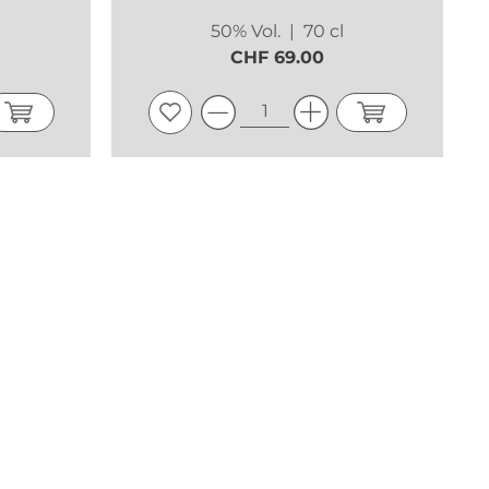
50% Vol.
| 70 cl
CHF 69.00