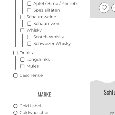
Apfel / Birne / Kernobst
Spezialitäten
Schaumweine
Schaumwein
Whisky
Scotch Whisky
Schweizer Whisky
Drinks
Longdrinks
Mules
Geschenke
Schl
MARKE
Gold Label
Goldwaescher
me