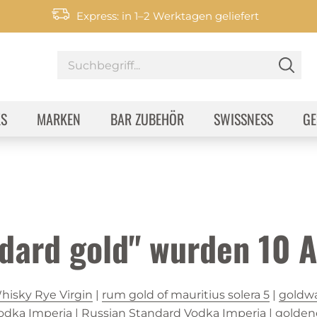
Express: in 1–2 Werktagen geliefert
KS
MARKEN
BAR ZUBEHÖR
SWISSNESS
GE
ndard gold" wurden
10
A
isky Rye Virgin
|
rum gold of mauritius solera 5
|
goldw
odka Imperia
|
Russian Standard Vodka Imperia
|
golden